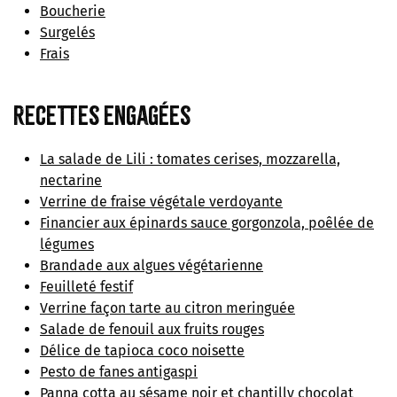
Boucherie
Surgelés
Frais
Recettes engagées
La salade de Lili : tomates cerises, mozzarella,
nectarine
Verrine de fraise végétale verdoyante
Financier aux épinards sauce gorgonzola, poêlée de
légumes
Brandade aux algues végétarienne
Feuilleté festif
Verrine façon tarte au citron meringuée
Salade de fenouil aux fruits rouges
Délice de tapioca coco noisette
Pesto de fanes antigaspi
Panna cotta au sésame noir et chantilly chocolat