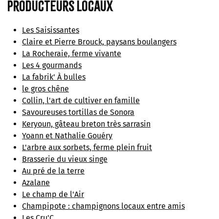
Producteurs locaux
Les Saisissantes
Claire et Pierre Brouck, paysans boulangers
La Rocheraie, ferme vivante
Les 4 gourmands
La fabrik' À bulles
le gros chêne
Collin, l'art de cultiver en famille
Savoureuses tortillas de Sonora
Keryoun, gâteau breton très sarrasin
Yoann et Nathalie Gouéry
L'arbre aux sorbets, ferme plein fruit
Brasserie du vieux singe
Au pré de la terre
Azalane
Le champ de l'Air
Champipote : champignons locaux entre amis
Les Cru'C