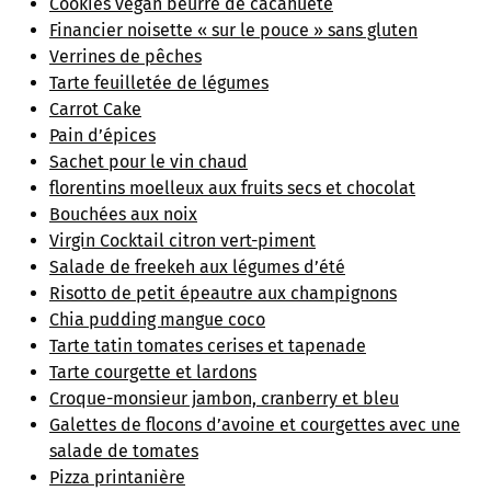
Cookies vegan beurre de cacahuète
Financier noisette « sur le pouce » sans gluten
Verrines de pêches
Tarte feuilletée de légumes
Carrot Cake
Pain d’épices
Sachet pour le vin chaud
florentins moelleux aux fruits secs et chocolat
Bouchées aux noix
Virgin Cocktail citron vert-piment
Salade de freekeh aux légumes d’été
Risotto de petit épeautre aux champignons
Chia pudding mangue coco
Tarte tatin tomates cerises et tapenade
Tarte courgette et lardons
Croque-monsieur jambon, cranberry et bleu
Galettes de flocons d’avoine et courgettes avec une
salade de tomates
Pizza printanière