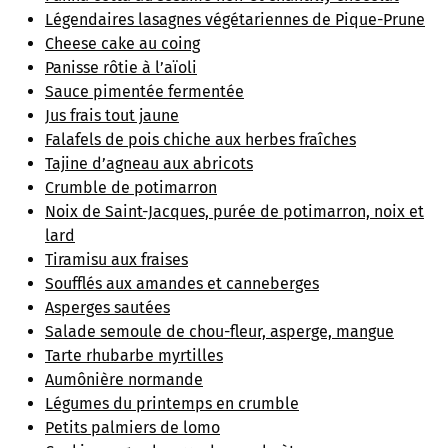
Légendaires lasagnes végétariennes de Pique-Prune
Cheese cake au coing
Panisse rôtie à l’aïoli
Sauce pimentée fermentée
Jus frais tout jaune
Falafels de pois chiche aux herbes fraîches
Tajine d’agneau aux abricots
Crumble de potimarron
Noix de Saint-Jacques, purée de potimarron, noix et
lard
Tiramisu aux fraises
Soufflés aux amandes et canneberges
Asperges sautées
Salade semoule de chou-fleur, asperge, mangue
Tarte rhubarbe myrtilles
Aumônière normande
Légumes du printemps en crumble
Petits palmiers de lomo