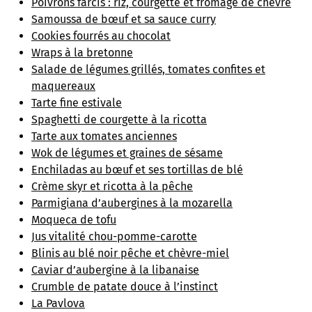
Poivrons farcis : riz, courgette et fromage de chèvre
Samoussa de bœuf et sa sauce curry
Cookies fourrés au chocolat
Wraps à la bretonne
Salade de légumes grillés, tomates confites et
maquereaux
Tarte fine estivale
Spaghetti de courgette à la ricotta
Tarte aux tomates anciennes
Wok de légumes et graines de sésame
Enchiladas au bœuf et ses tortillas de blé
Crème skyr et ricotta à la pêche
Parmigiana d’aubergines à la mozarella
Moqueca de tofu
Jus vitalité chou-pomme-carotte
Blinis au blé noir pêche et chèvre-miel
Caviar d’aubergine à la libanaise
Crumble de patate douce à l’instinct
La Pavlova