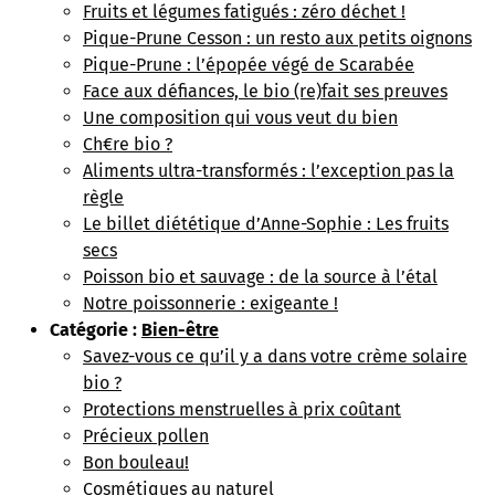
Fruits et légumes fatigués : zéro déchet !
Pique-Prune Cesson : un resto aux petits oignons
Pique-Prune : l’épopée végé de Scarabée
Face aux défiances, le bio (re)fait ses preuves
Une composition qui vous veut du bien
Ch€re bio ?
Aliments ultra-transformés : l’exception pas la
règle
Le billet diététique d’Anne-Sophie : Les fruits
secs
Poisson bio et sauvage : de la source à l’étal
Notre poissonnerie : exigeante !
Catégorie :
Bien-être
Savez-vous ce qu’il y a dans votre crème solaire
bio ?
Protections menstruelles à prix coûtant
Précieux pollen
Bon bouleau!
Cosmétiques au naturel