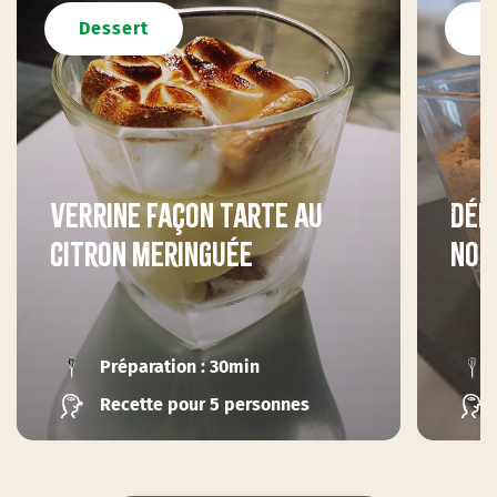
Dessert
D
Verrine façon tarte au
Dél
citron meringuée
noi
Préparation : 30min
Recette pour 5 personnes