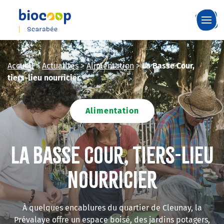
Skip
to
main
content
Accueil
>
Actualités
>
Alimentation
>
La Basse Cour,
tiers-lieu nourricier
Alimentation
La Basse Cour, tiers-lieu
nourricier
À quelques encablures du quartier de Cleunay, la
Prévalaye offre un espace boisé, des jardins potagers,