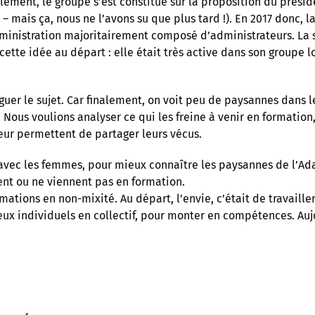
llement, le groupe s’est constitué sur la proposition du présid
te – mais ça, nous ne l’avons su que plus tard !). En 2017 donc,
administration majoritairement composé d’administrateurs. La 
à cette idée au départ : elle était très active dans son groupe l
tiguer le sujet. Car finalement, on voit peu de paysannes dans 
. Nous voulions analyser ce qui les freine à venir en formation
eur permettent de partager leurs vécus.
l, avec les femmes, pour mieux connaître les paysannes de l’A
ent ou ne viennent pas en formation.
mations en non-mixité. Au départ, l’envie, c’était de travaille
njeux individuels en collectif, pour monter en compétences. Au