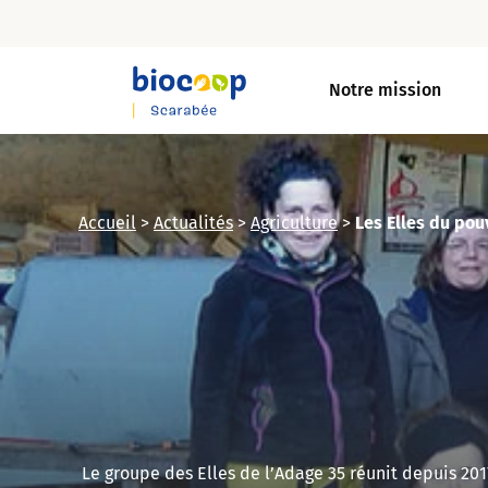
Skip
to
Notre mission
main
content
Accueil
>
Actualités
>
Agriculture
>
Les Elles du pou
Le groupe des Elles de l’Adage 35 réunit depuis 201