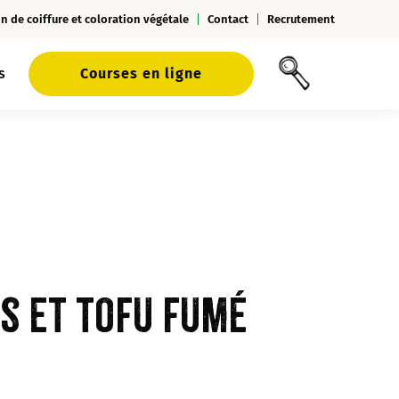
n de coiffure et coloration végétale
Contact
Recrutement
s
Courses en ligne
s et tofu fumé