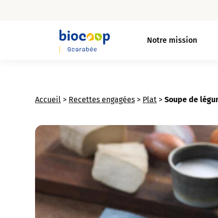
Skip
to
Notre mission
main
content
Accueil
>
Recettes engagées
>
Plat
>
Soupe de légu