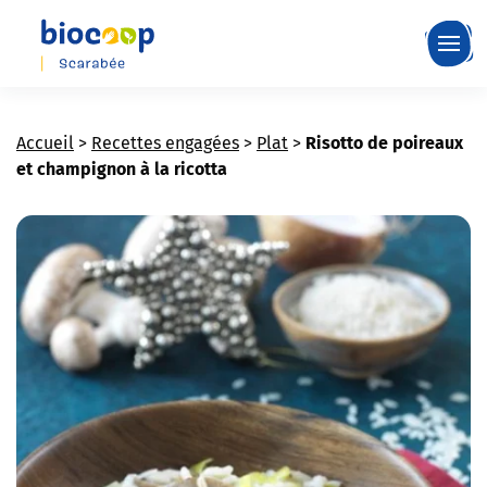
Skip
to
main
content
Accueil
>
Recettes engagées
>
Plat
>
Risotto de poireaux
et champignon à la ricotta