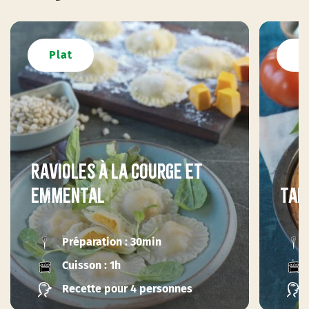
Plat
P
Ravioles à la courge et
emmental
Tar
Préparation : 30min
Cuisson : 1h
Recette pour 4 personnes