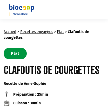
Skip
to
main
content
Accueil
>
Recettes engagées
>
Plat
>
Clafoutis de
courgettes
Plat
Clafoutis de courgettes
Recette de Anne-Sophie
Préparation : 25min
Cuisson : 30min