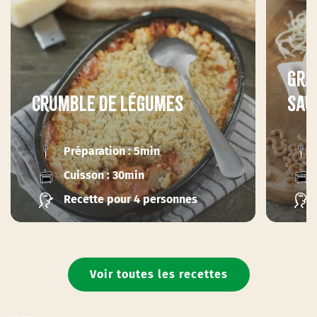
Gra
Crumble de légumes
sau
Préparation : 5min
Cuisson : 30min
Recette pour 4 personnes
Voir toutes les recettes