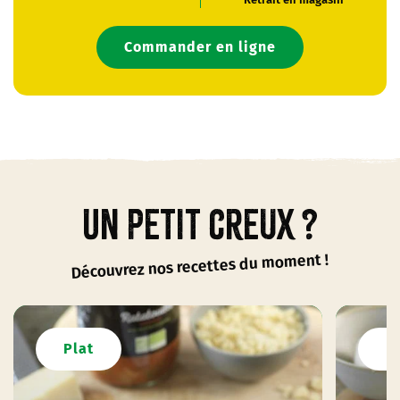
Commander en ligne
Un petit creux ?
Découvrez nos recettes du moment !
Plat
P