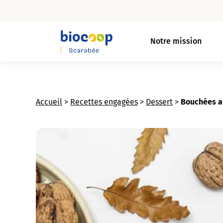
Skip
to
Notre mission
main
content
Accueil
>
Recettes engagées
>
Dessert
>
Bouchées a