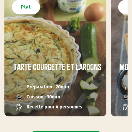
Plat
P
Tarte courgette et lardons
Moq
Préparation : 20min
Cuisson : 30min
Recette pour 4 personnes