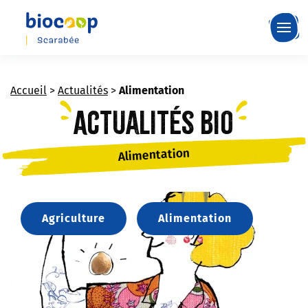
Skip
to
main
content
Accueil
>
Actualités
>
Alimentation
Actualités bio
Alimentation
Agriculture
Alimentation