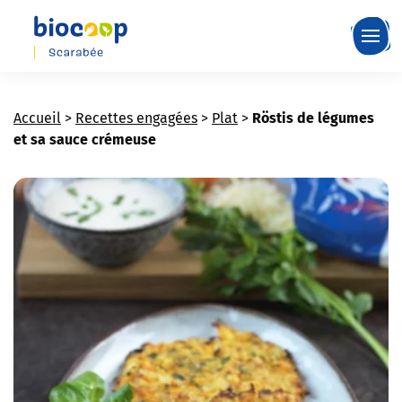
Skip
to
main
content
Accueil
>
Recettes engagées
>
Plat
>
Röstis de légumes
et sa sauce crémeuse