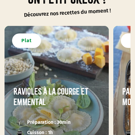
Découvrez nos recettes du moment !
Plat
P
Ravioles à la courge et
Par
emmental
moz
Préparation : 30min
Cuisson : 1h