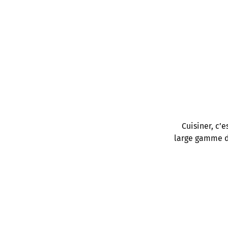
Préparation : 10min
Recette pour 4 personnes
Cuisiner, c’
large gamme de