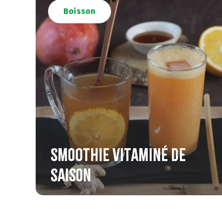
Boisson
Recette de Élodie
Pique-Prune Cleunay
Préparation : 5min
Smoothie vitaminé de
saison