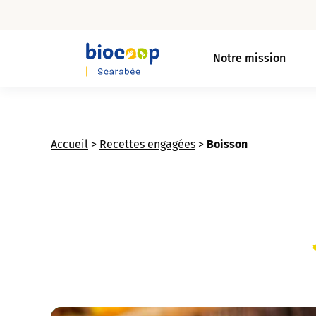
Skip
to
Notre mission
main
content
Accueil
>
Recettes engagées
>
Boisson