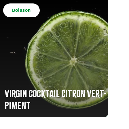
Boisson
Virgin Cocktail citron vert-
piment