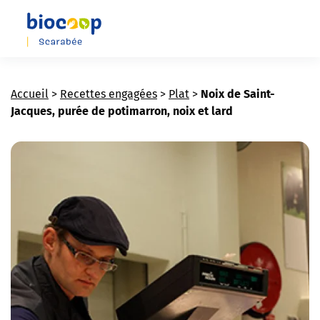
Skip
to
main
content
Accueil
>
Recettes engagées
>
Plat
>
Noix de Saint-
Jacques, purée de potimarron, noix et lard