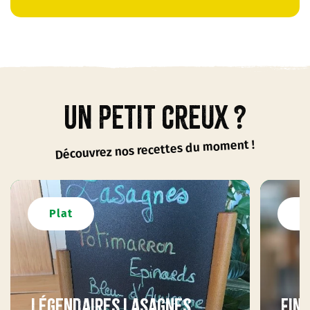
Un petit creux ?
Découvrez nos recettes du moment !
Plat
P
Légendaires lasagnes
Fin