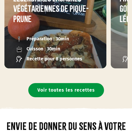
végétariennes de Pique-
gor
Prune
lég
Préparation : 30min
Cuisson : 30min
Recette pour 8 personnes
Voir toutes les recettes
Envie de donner du sens à votre