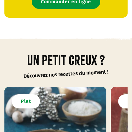
Commander en ligne
Un petit creux ?
Découvrez nos recettes du moment !
Plat
P