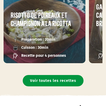
Gau
Risotto de poireaux et
car
champignon à la ricotta
bre
Préparation : 20min
Cuisson : 30min
Recette pour 4 personnes
Voir toutes les recettes