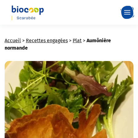
Skip
to
main
content
Accueil
>
Recettes engagées
>
Plat
>
Aumônière
normande