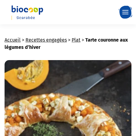
Skip
to
main
content
Accueil
>
Recettes engagées
>
Plat
>
Tarte couronne aux
légumes d’hiver