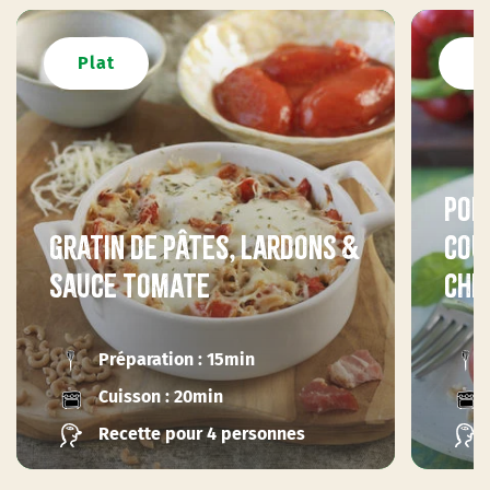
Plat
P
Poiv
Gratin de pâtes, lardons &
cou
sauce tomate
chè
Préparation : 15min
Cuisson : 20min
Recette pour 4 personnes