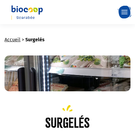
Skip
to
main
content
Accueil
>
Surgelés
Surgelés