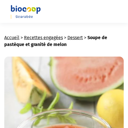
Skip
to
main
content
Accueil
>
Recettes engagées
>
Dessert
>
Soupe de
pastèque et granité de melon