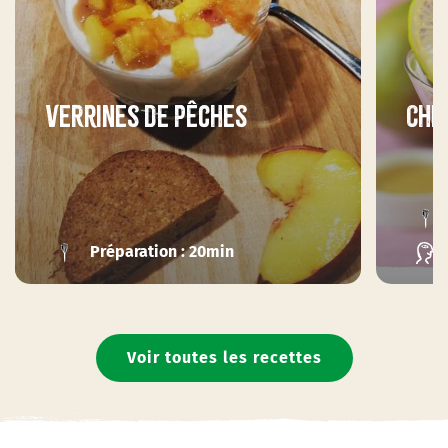
Verrines de pêches
Chi
Préparation : 20min
Voir toutes les recettes