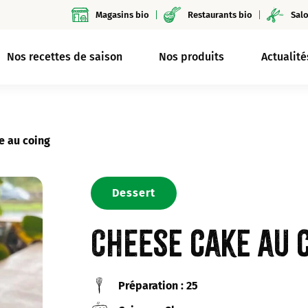
Magasins bio
Restaurants bio
Salo
Nos recettes de saison
Nos produits
Actualité
e au coing
Dessert
Cheese cake au 
Préparation : 25