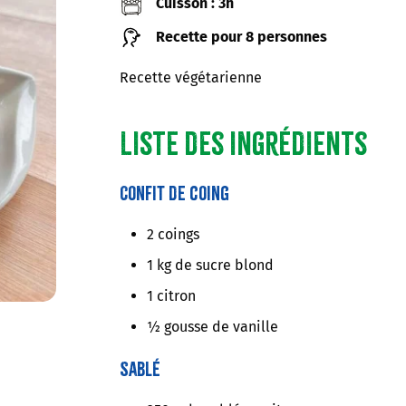
Cuisson : 3h
Recette pour 8 personnes
Recette végétarienne
Liste des ingrédients
Confit de coing
2 coings
1 kg de sucre blond
1 citron
½ gousse de vanille
Sablé