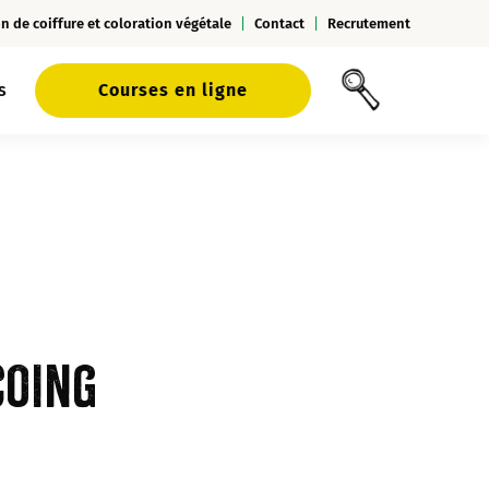
n de coiffure et coloration végétale
Contact
Recrutement
s
Courses en ligne
coing