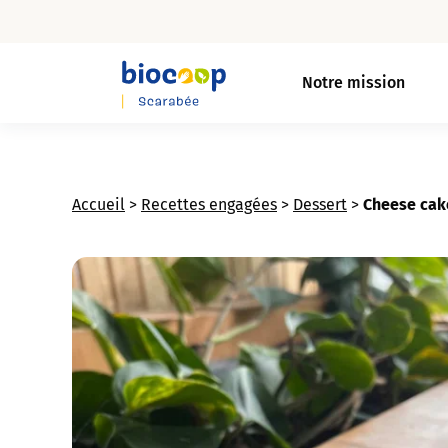
Skip
to
Notre mission
main
content
Accueil
>
Recettes engagées
>
Dessert
>
Cheese cak