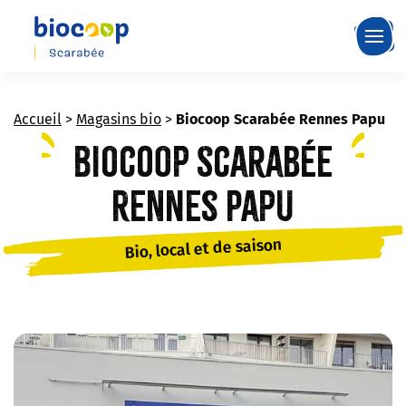
Skip
to
main
content
Accueil
>
Magasins bio
>
Biocoop Scarabée Rennes Papu
Biocoop Scarabée
Rennes Papu
Bio, local et de saison