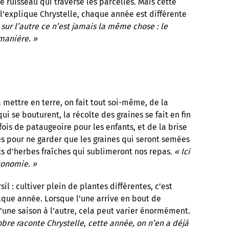
le ruisseau qui traverse les parcelles. Mais cette
 l’explique Chrystelle, chaque année est différente
sur l’autre ce n’est jamais la même chose : le
manière. »
à mettre en terre, on fait tout soi-même, de la
ui se bouturent, la récolte des graines se fait en fin
fois de pataugeoire pour les enfants, et de la brise
es pour ne garder que les graines qui seront semées
nts d’herbes fraîches qui sublimeront nos repas.
« Ici
tonomie. »
il : cultiver plein de plantes différentes, c’est
aque année. Lorsque l’une arrive en bout de
d’une saison à l’autre, cela peut varier énormément.
ctobre raconte Chrystelle, cette année, on n’en a déjà