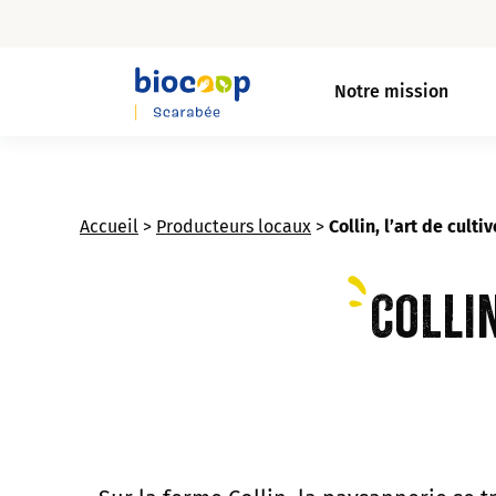
Skip
to
Notre mission
main
content
Accueil
>
Producteurs locaux
>
Collin, l’art de culti
Collin