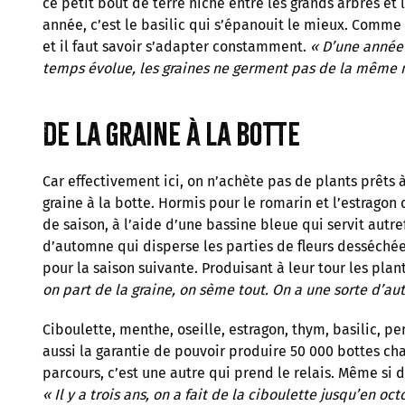
ce petit bout de terre niché entre les grands arbres et 
année, c’est le basilic qui s’épanouit le mieux. Comme
et il faut savoir s’adapter constamment.
« D’une année 
temps évolue, les graines ne germent pas de la même 
De la graine à la botte
Car effectivement ici, on n’achète pas de plants prêts 
graine à la botte. Hormis pour le romarin et l’estragon q
de saison, à l’aide d’une bassine bleue qui servit autre
d’automne qui disperse les parties de fleurs desséché
pour la saison suivante. Produisant à leur tour les pla
on part de la graine, on sème tout. On a une sorte d’au
Ciboulette, menthe, oseille, estragon, thym, basilic, pers
aussi la garantie de pouvoir produire 50 000 bottes ch
parcours, c’est une autre qui prend le relais. Même si 
« Il y a trois ans, on a fait de la ciboulette jusqu’en o