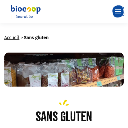
Skip
to
main
content
Accueil
>
Sans gluten
Sans gluten