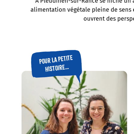
À Pleudihen-sur-Rance se niche un at
alimentation végétale pleine de sens 
ouvrent des perspe
Pour la petite
histoire…