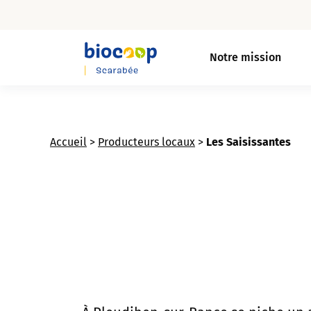
Skip
to
Notre mission
main
content
Accueil
>
Producteurs locaux
>
Les Saisissantes