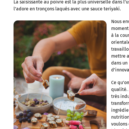
La saisissante au poivre est la plus universelle dans l’
l’adore en tronçons laqués avec une sauce teriyaki.
Nous env
moment 
à la cou
oriental
travaill
mettre a
dans un
d’innova
Ce qu’on
qualité.
très ind
transfor
ingrédie
nutritio
voulons 