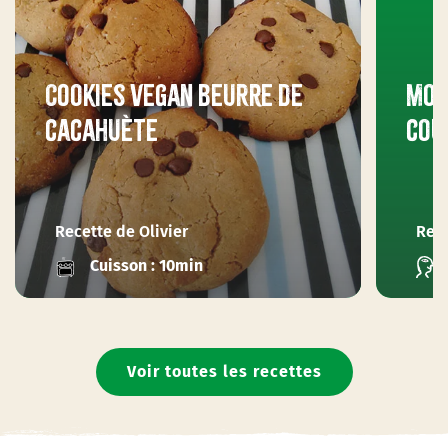
Cookies vegan beurre de
Moe
cacahuète
cou
Recette de Olivier
Rece
Cuisson : 10min
Voir toutes les recettes