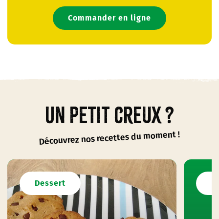
Commander en ligne
Un petit creux ?
Découvrez nos recettes du moment !
Dessert
D