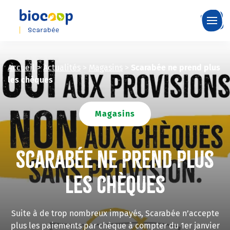
Skip
to
main
content
Accueil
>
Actualités
>
Magasins
>
Scarabée ne prend plus
les chèques
Magasins
Scarabée ne prend plus
les chèques
Suite à de trop nombreux impayés, Scarabée n’accepte
plus les paiements par chèque à compter du 1er janvier