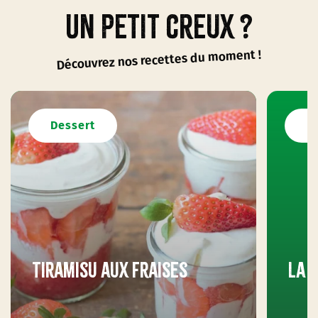
Un petit creux ?
Découvrez nos recettes du moment !
Dessert
D
Tiramisu aux fraises
La 