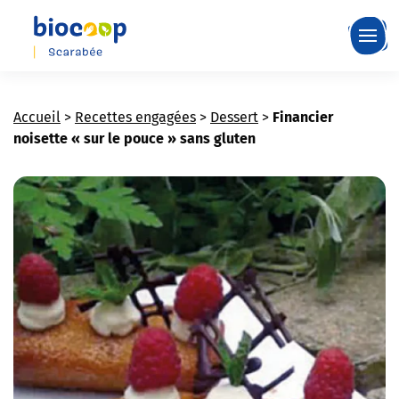
Skip
to
main
content
Accueil
>
Recettes engagées
>
Dessert
>
Financier
noisette « sur le pouce » sans gluten