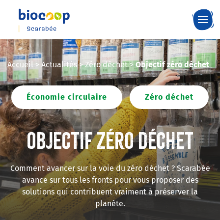
Skip
to
main
content
Accueil
>
Actualités
>
Zéro déchet
>
Objectif zéro déchet
Économie circulaire
Zéro déchet
Objectif zéro déchet
Comment avancer sur la voie du zéro déchet ? Scarabée
avance sur tous les fronts pour vous proposer des
solutions qui contribuent vraiment à préserver la
planète.