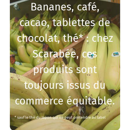
Bananes, café,
cacao, tablettes de
chocolat, thé* : chez
Scarabée, ces
produits sont
toujours issus du
commerce équitable.
* sauf le thé du Japon qui ne peut prétendre au label