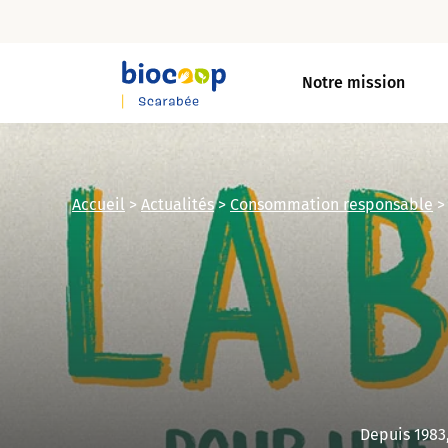
Skip
to
Notre mission
main
content
Accueil
>
Actualités
>
Consommation responsable
Depuis 1983,