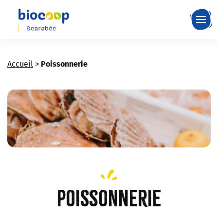
Skip
to
main
content
Accueil
>
Poissonnerie
Poissonnerie