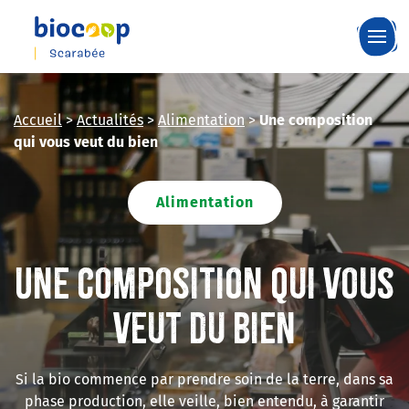
Skip
to
main
content
Accueil
>
Actualités
>
Alimentation
>
Une composition
qui vous veut du bien
Alimentation
Une composition qui vous
veut du bien
Si la bio commence par prendre soin de la terre, dans sa
phase production, elle veille, bien entendu, à garantir