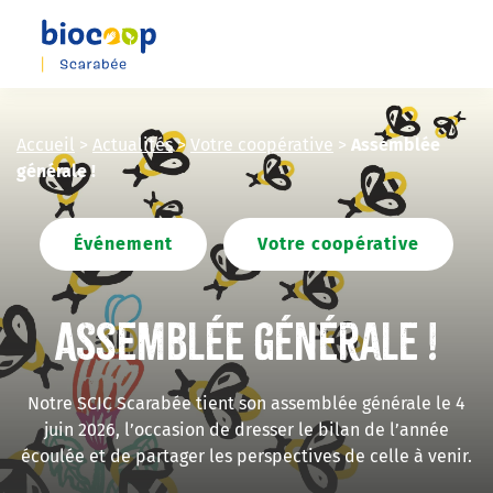
Skip
to
main
content
Accueil
>
Actualités
>
Votre coopérative
>
Assemblée
générale !
Événement
Votre coopérative
Assemblée générale !
Notre SCIC Scarabée tient son assemblée générale le 4
juin 2026, l’occasion de dresser le bilan de l’année
écoulée et de partager les perspectives de celle à venir.