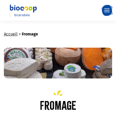
Skip
to
main
content
Accueil
>
Fromage
Fromage