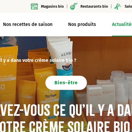
Magasins bio
Restaurants bio
Salo
Nos recettes de saison
Nos produits
Actualité
l y a dans votre crème solaire bio ?
Bien-être
vez-vous ce qu’il y a d
otre crème solaire bio