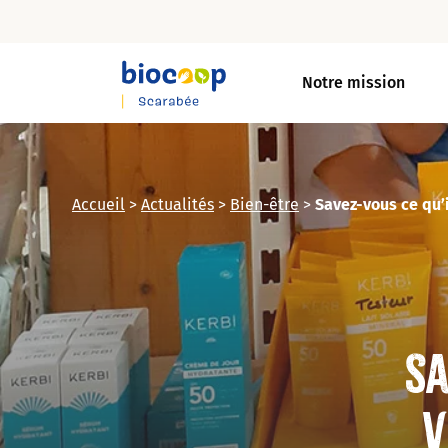
Skip
to
Notre mission
main
content
Accueil
>
Actualités
>
Bien-être
>
Savez-vous ce qu’i
Sa
v