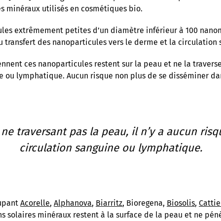
res minéraux utilisés en cosmétiques bio.
ules extrêmement petites d’un diamètre inférieur à 100 nanomè
u transfert des nanoparticules vers le derme et la circulation
nnent ces nanoparticules restent sur la peau et ne la traverse
ne ou lymphatique. Aucun risque non plus de se disséminer da
ne traversant pas la peau, il n’y a aucun risq
circulation sanguine ou lymphatique.
oupant
Acorelle
,
Alphanova
,
Biarritz
, Bioregena,
Biosolis
,
Cattie
 solaires minéraux restent à la surface de la peau et ne pénè