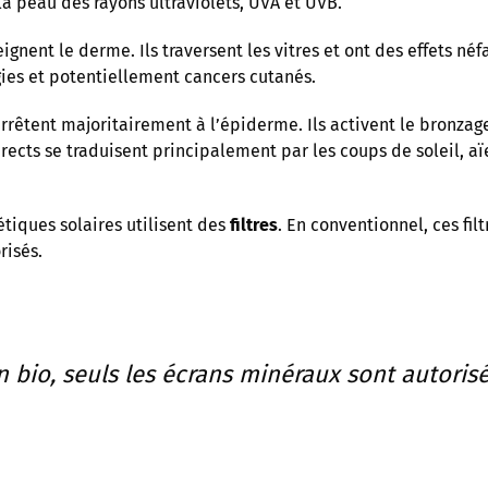
la peau des rayons ultraviolets, UVA et UVB.
ignent le derme. Ils traversent les vitres et ont des effets néf
gies et potentiellement cancers cutanés.
arrêtent majoritairement à l’épiderme. Ils activent le bronzag
rects se traduisent principalement par les coups de soleil, aïe
tiques solaires utilisent des
filtres
. En conventionnel, ces fil
risés.
n bio, seuls les écrans minéraux sont autorisé