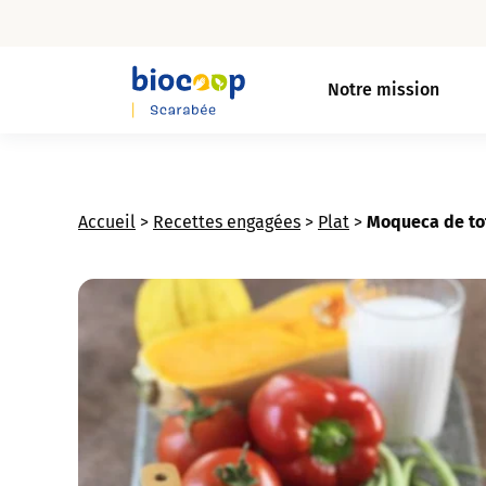
Skip
to
Notre mission
main
content
Accueil
>
Recettes engagées
>
Plat
>
Moqueca de to