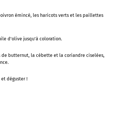
oivron émincé, les haricots verts et les paillettes
uile d’olive jusqu’à coloration.
és de butternut, la cébette et la coriandre ciselées,
ance.
 et déguster !