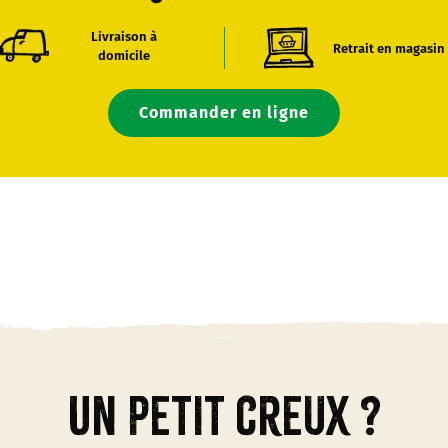
Livraison à
Retrait en magasin
domicile
Commander en ligne
Un petit creux ?